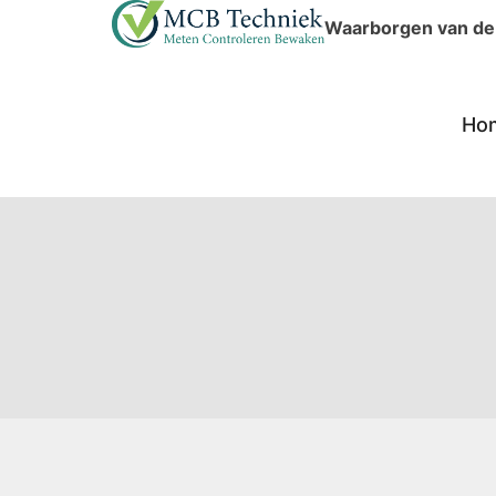
Doorgaan
Waarborgen van de v
naar
inhoud
Ho