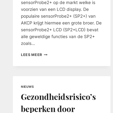
sensorProbe2+ op de markt welke is
voorzien van een LCD display. De
populaire sensorProbe2+ (SP2+) van
AKCP krijgt hiermee een grote broer. De
sensorProbe2+ LCD (SP2+LCD) bevat
alle geweldige functies van de SP2+
zoals…
AKCP
LEES MEER
NIEUWE
SENSORPROBE2+LCD
DATACENTER
MONITORING
NIEUWS
Gezondheidsrisico’s
beperken door