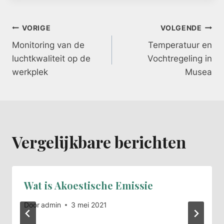
Bericht
VORIGE
VOLGENDE
Monitoring van de
Temperatuur en
navigatie
luchtkwaliteit op de
Vochtregeling in
werkplek
Musea
Vergelijkbare berichten
Wat is Akoestische Emissie
Door
admin
3 mei 2021