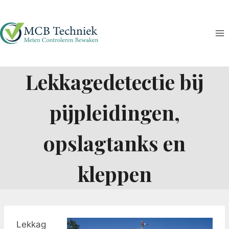
Doorgaan
naar
inhoud
Lekkagedetectie bij
pijpleidingen,
opslagtanks en
kleppen
Lekkag