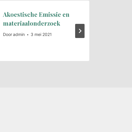
Akoestische Emissie en
MCB Tec
materiaalonderzoek
distrib
Syste
Door
admin
3 mei 2021
Door
admi