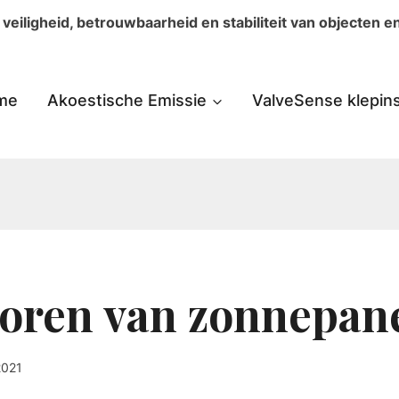
eiligheid, betrouwbaarheid en stabiliteit van objecten en 
me
Akoestische Emissie
ValveSense klepin
oren van zonnepan
2021