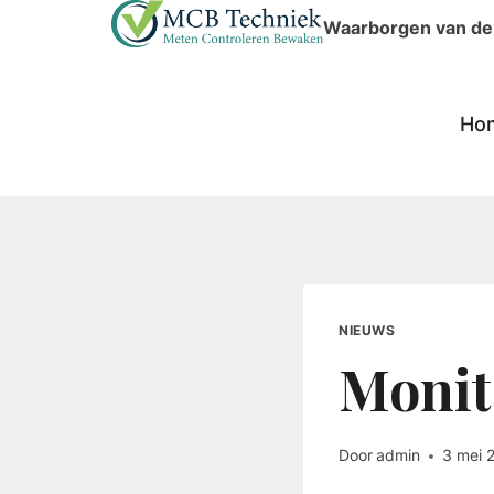
Doorgaan
Waarborgen van de v
naar
inhoud
Ho
NIEUWS
Monit
Door
admin
3 mei 