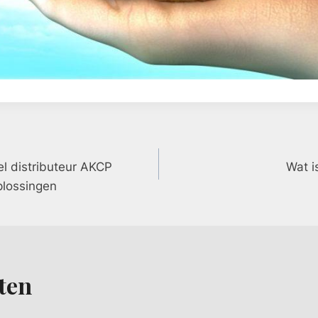
el distributeur AKCP
Wat i
plossingen
ten