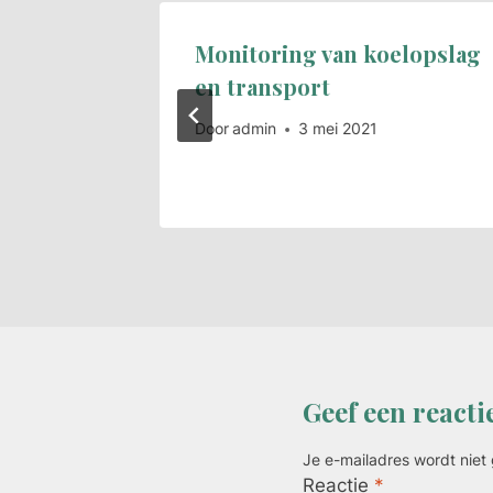
s
Monitoring van koelopslag
en transport
itoring
Door
admin
3 mei 2021
Geef een reacti
Je e-mailadres wordt niet
Reactie
*