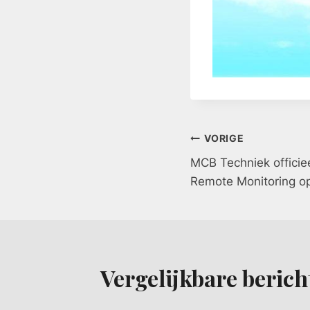
Bericht
VORIGE
MCB Techniek officie
navigatie
Remote Monitoring o
Vergelijkbare berich